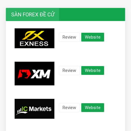
SÀN FOREX ĐỀ CỬ
Review
Website
Review
Website
Review
Website