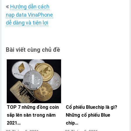
Điều
Hướng dẫn cách
hướng
nạp data VinaPhone
bài
dễ dàng và tiện lợi
viết
Bài viết cùng chủ đề
TOP 7 những đồng coin
Cổ phiếu Bluechip là gì?
sắp lên sàn trong năm
Những cổ phiếu Blue
2021…
chip…