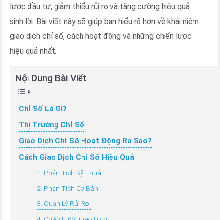
Hướng
lược đầu tư, giảm thiểu rủi ro và tăng cường hiệu quả
Dẫn
sinh lời. Bài viết này sẽ giúp bạn hiểu rõ hơn về khái niệm
Chi
Tiết
giao dịch chỉ số, cách hoạt động và những chiến lược
Cách
hiệu quả nhất.
Thức
Giao
Nội Dung Bài Viết
Dịch
Chỉ Số Là Gì?
Thị Trường Chỉ Số
Giao Dịch Chỉ Số Hoạt Động Ra Sao?
Cách Giao Dịch Chỉ Số Hiệu Quả
1. Phân Tích Kỹ Thuật:
2. Phân Tích Cơ Bản:
3. Quản Lý Rủi Ro:
4. Chiến Lược Giao Dịch: