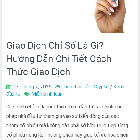
Giao Dịch Chỉ Số Là Gì?
Hướng Dẫn Chi Tiết Cách
Thức Giao Dịch
13 Tháng 2, 2025
Tiền điện tử - Crypto
/
Kênh
trên
đầu tư
Miễn bình luận
Giao
Giao dịch chỉ số là một hình thức đầu tư tài chính cho
Dịch
Chỉ
phép nhà đầu tư tham gia vào sự biến động của các
Số
nhóm cổ phiếu mà không cần phải sở hữu trực tiếp từng
Là
Gì?
cổ phiếu riêng lẻ. Phương pháp này giúp tối ưu hóa chiến