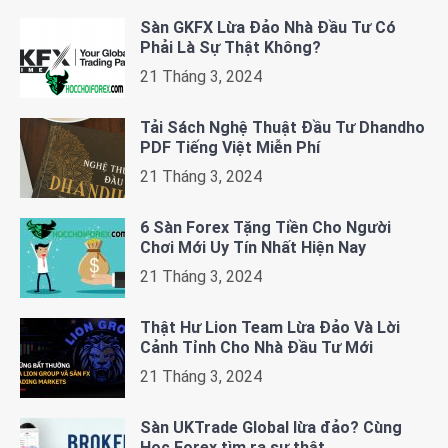
Sàn GKFX Lừa Đảo Nhà Đầu Tư Có
Phải Là Sự Thật Không?
21 Tháng 3, 2024
Tải Sách Nghệ Thuật Đầu Tư Dhandho
PDF Tiếng Việt Miễn Phí
21 Tháng 3, 2024
6 Sàn Forex Tặng Tiền Cho Người
Chơi Mới Uy Tín Nhất Hiện Nay
21 Tháng 3, 2024
Thật Hư Lion Team Lừa Đảo Và Lời
Cảnh Tỉnh Cho Nhà Đầu Tư Mới
21 Tháng 3, 2024
Sàn UKTrade Global lừa đảo? Cùng
Học Forex tìm ra sự thật