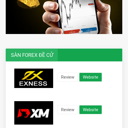
SÀN FOREX ĐỀ CỬ
Review
Website
Review
Website