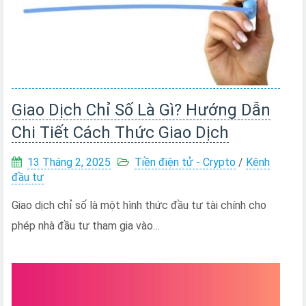
Giao Dịch Chỉ Số Là Gì? Hướng Dẫn
Chi Tiết Cách Thức Giao Dịch
13 Tháng 2, 2025
Tiền điện tử - Crypto
/
Kênh
đầu tư
Giao dịch chỉ số là một hình thức đầu tư tài chính cho
phép nhà đầu tư tham gia vào…