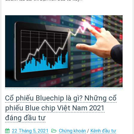
Cổ phiếu Bluechip là gì? Những cổ
phiếu Blue chip Việt Nam 2021
đáng đầu tư
22 Tháng 5, 2021
Chứng khoán
/
Kênh đầu tư