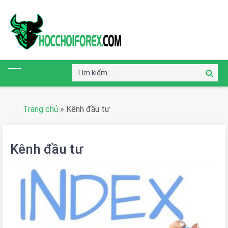
Tìm
Tìm
kiếm:
kiếm
Trang chủ
»
Kênh đầu tư
Kênh đầu tư