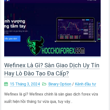
Wefinex Là Gì? Sàn Giao Dịch Uy Tín
Hay Lò Đào Tạo Đa Cấp?
15 Tháng 3, 2024
Binary Option
/
Kênh đầu tư
Wefinex là gì? Wefinex chính là sàn giao dịch forex vừa
xuất hiện hồi tháng tư vừa qua, tuy vậy…