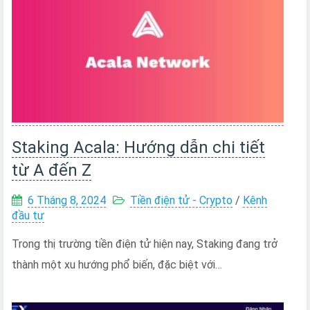
Staking Acala: Hướng dẫn chi tiết
từ A đến Z
6 Tháng 8, 2024
Tiền điện tử - Crypto
/
Kênh
đầu tư
Trong thị trường tiền điện tử hiện nay, Staking đang trở
thành một xu hướng phổ biến, đặc biệt với…