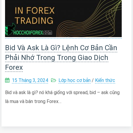
Bid Và Ask Là Gì? Lệnh Cơ Bản Cần
Phải Nhớ Trong Trong Giao Dịch
Forex
15 Tháng 3, 2024
Lớp học cơ bản
/
Kiến thức
Bid và ask là gì? nó khá giống với spread, bid – ask cũng
là mua và bán trong Forex…