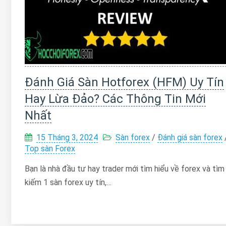
Đánh Giá Sàn Hotforex (HFM) Uy Tín
Hay Lừa Đảo? Các Thông Tin Mới
Nhất
15 Tháng 3, 2024
Sàn forex
/
Đánh giá sàn forex
Top sàn Forex
Bạn là nhà đầu tư hay trader mới tìm hiểu về forex và tìm
kiếm 1 sàn forex uy tín,…