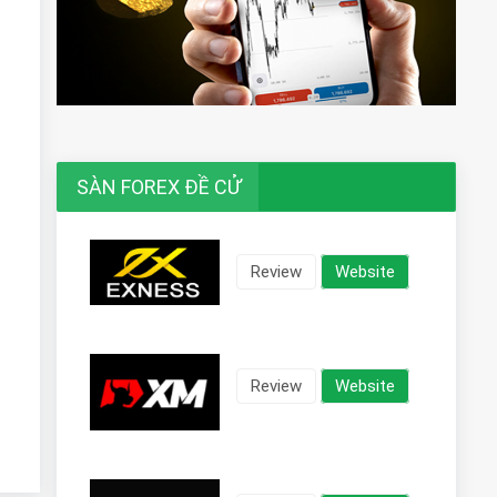
SÀN FOREX ĐỀ CỬ
Review
Website
Review
Website