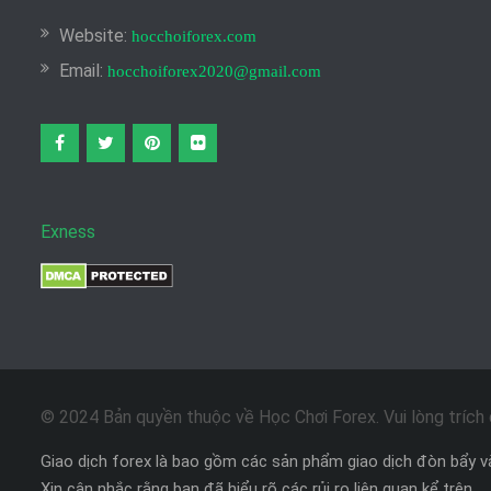
Website:
hocchoiforex.com
Email:
hocchoiforex2020@gmail.com
Facebook
twitter
pinterest
flickr
Exness
© 2024 Bản quyền thuộc về Học Chơi Forex. Vui lòng trích d
Giao dịch forex là bao gồm các sản phẩm giao dịch đòn bẩy và
Xin cân nhắc rằng bạn đã hiểu rõ các rủi ro liên quan kể trên.