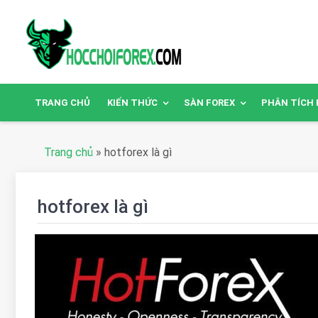
TRANG CHỦ
KIẾN THỨC
SÀN FOREX
PHÂN TÍCH 
Trang chủ
»
hotforex là gì
hotforex là gì