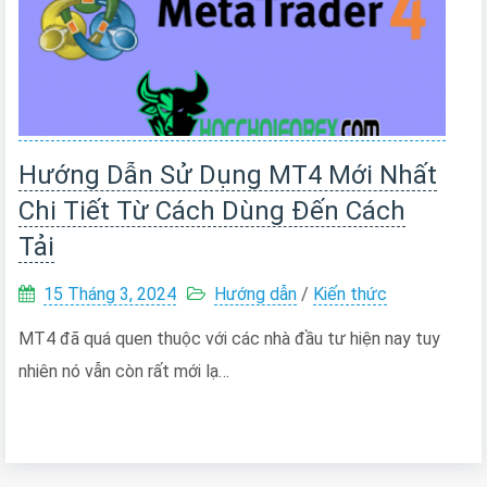
Hướng Dẫn Sử Dụng MT4 Mới Nhất
Chi Tiết Từ Cách Dùng Đến Cách
Tải
15 Tháng 3, 2024
Hướng dẫn
/
Kiến thức
MT4 đã quá quen thuộc với các nhà đầu tư hiện nay tuy
nhiên nó vẫn còn rất mới lạ…