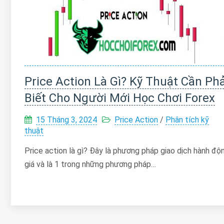
Price Action Là Gì? Kỹ Thuật Cần Phả
Biết Cho Người Mới Học Chơi Forex
15 Tháng 3, 2024
Price Action
/
Phân tích kỹ
thuật
Price action là gì? Đây là phương pháp giao dịch hành độ
giá và là 1 trong những phương pháp…