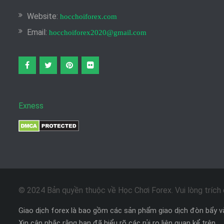
Website:
hocchoiforex.com
Email:
hocchoiforex2020@gmail.com
Facebook
twitter
pinterest
flickr
Exness
© 2024 Bản quyền thuộc về Học Chơi Forex. Vui lòng trích d
Giao dịch forex là bao gồm các sản phẩm giao dịch đòn bẩy và
Xin cân nhắc rằng bạn đã hiểu rõ các rủi ro liên quan kể trên.