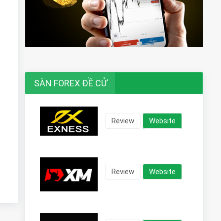
SÀN FOREX ĐỀ CỬ
Review
Website
Review
Website