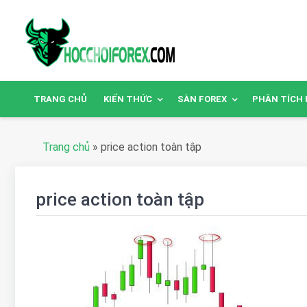
TRANG CHỦ
KIẾN THỨC
SÀN FOREX
PHÂN TÍCH 
Trang chủ
»
price action toàn tập
price action toàn tập