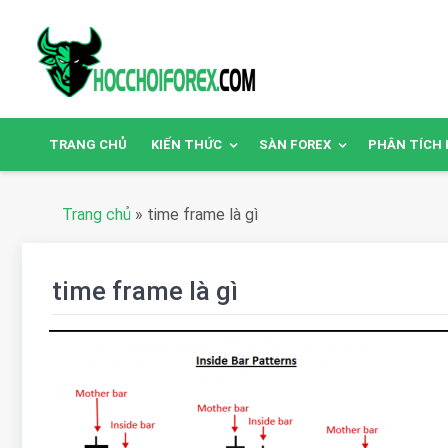
TRANG CHỦ
KIẾN THỨC
SÀN FOREX
PHÂN TÍCH 
Trang chủ
»
time frame là gì
time frame là gì