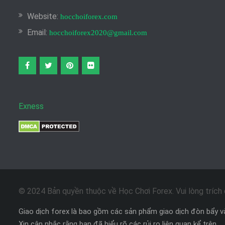
Website:
hocchoiforex.com
Email:
hocchoiforex2020@gmail.com
Facebook
twitter
pinterest
flickr
Exness
© 2024 Bản quyền thuộc về Học Chơi Forex. Vui lòng trích d
Giao dịch forex là bao gồm các sản phẩm giao dịch đòn bẩy và
Xin cân nhắc rằng bạn đã hiểu rõ các rủi ro liên quan kể trên.