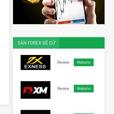
SÀN FOREX ĐỀ CỬ
Review
Website
Review
Website