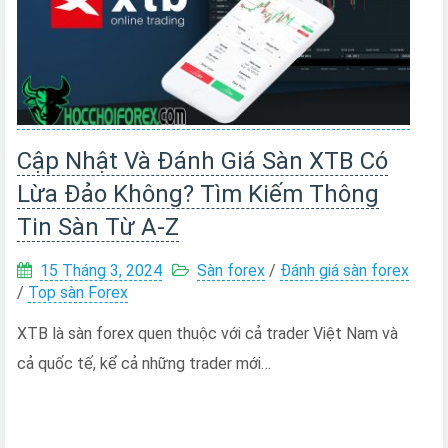
Cập Nhật Và Đánh Giá Sàn XTB Có
Lừa Đảo Không? Tìm Kiếm Thông
Tin Sàn Từ A-Z
15 Tháng 3, 2024
Sàn forex
/
Đánh giá sàn forex
/
Top sàn Forex
XTB là sàn forex quen thuộc với cả trader Việt Nam và
cả quốc tế, kể cả những trader mới…