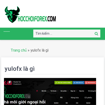
Tìm
Tìm
kiếm:
kiếm
Trang chủ
»
yulofx là gì
yulofx là gì