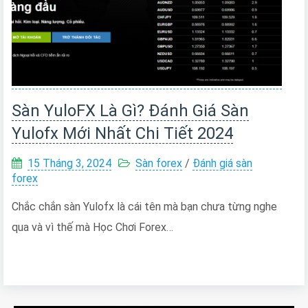
Sàn YuloFX Là Gì? Đánh Giá Sàn
Yulofx Mới Nhất Chi Tiết 2024
15 Tháng 3, 2024
Sàn forex
/
Đánh giá sàn
forex
Chắc chắn sàn Yulofx là cái tên mà bạn chưa từng nghe
qua và vì thế mà Học Chơi Forex…