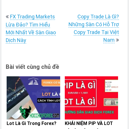
Điều
FX Trading Markets
Copy Trade Là Gì?
hướng
Những Sàn Có Hỗ Trợ
Lừa Đảo? Tìm Hiểu
Copy Trade Tại Việt
bài
Mới Nhất Về Sàn Giao
Nam
Dịch Này
viết
Bài viết cùng chủ đề
Lot Là Gì Trong Forex?
KHÁI NIỆM PIP VÀ LOT