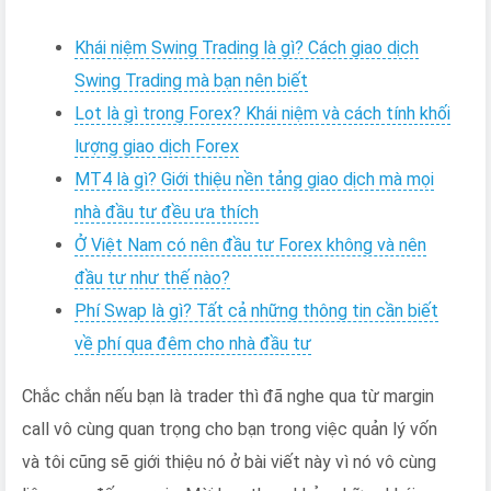
Người
Học
Khái niệm Swing Trading là gì? Cách giao dịch
Chơi
Swing Trading mà bạn nên biết
Forex
Lot là gì trong Forex? Khái niệm và cách tính khối
lượng giao dịch Forex
MT4 là gì? Giới thiệu nền tảng giao dịch mà mọi
nhà đầu tư đều ưa thích
Ở Việt Nam có nên đầu tư Forex không và nên
đầu tư như thế nào?
Phí Swap là gì? Tất cả những thông tin cần biết
về phí qua đêm cho nhà đầu tư
Chắc chắn nếu bạn là trader thì đã nghe qua từ margin
call vô cùng quan trọng cho bạn trong việc quản lý vốn
và tôi cũng sẽ giới thiệu nó ở bài viết này vì nó vô cùng