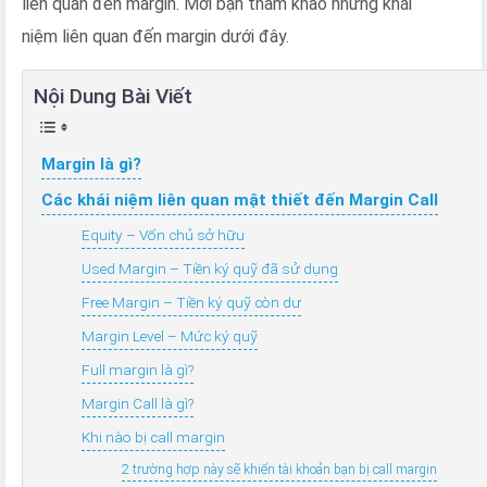
liên quan đến margin. Mời bạn tham khảo những khái
niệm liên quan đến margin dưới đây.
Nội Dung Bài Viết
Margin là gì?
Các khái niệm liên quan mật thiết đến Margin Call
Equity – Vốn chủ sở hữu
Used Margin – Tiền ký quỹ đã sử dụng
Free Margin – Tiền ký quỹ còn dư
Margin Level – Mức ký quỹ
Full margin là gì?
Margin Call là gì?
Khi nào bị call margin
2 trường hợp này sẽ khiến tài khoản bạn bị call margin