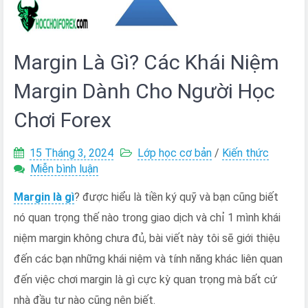
Margin Là Gì? Các Khái Niệm
Margin Dành Cho Người Học
Chơi Forex
15 Tháng 3, 2024
Lớp học cơ bản
/
Kiến thức
trên
Miễn bình luận
Margin
Margin là gì
? được hiểu là tiền ký quỹ và bạn cũng biết
Là
Gì?
nó quan trọng thế nào trong giao dịch và chỉ 1 mình khái
Các
niệm margin không chưa đủ, bài viết này tôi sẽ giới thiệu
Khái
Niệm
đến các bạn những khái niệm và tính năng khác liên quan
Margin
đến việc chơi margin là gì cực kỳ quan trọng mà bất cứ
Dành
nhà đầu tư nào cũng nên biết.
Cho