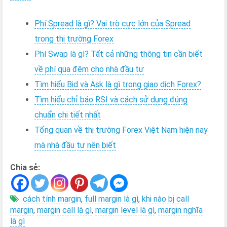
Phí Spread là gì? Vai trò cực lớn của Spread
trong thị trường Forex
Phí Swap là gì? Tất cả những thông tin cần biết
về phí qua đêm cho nhà đầu tư
Tìm hiểu Bid và Ask là gì trong giao dịch Forex?
Tìm hiểu chỉ báo RSI và cách sử dụng đúng
chuẩn chi tiết nhất
Tổng quan về thị trường Forex Việt Nam hiện nay
mà nhà đầu tư nên biết
Chia sẻ:
cách tính margin
,
full margin là gì
,
khi nào bị call
margin
,
margin call là gì
,
margin level là gì
,
margin nghĩa
là gì