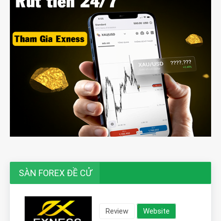
SÀN FOREX ĐỀ CỬ
Review
Website