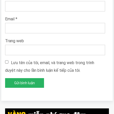
Email
*
Trang web
Lưu tên của tôi, email, và trang web trong trình
duyệt này cho lần bình luận kế tiếp của tôi.