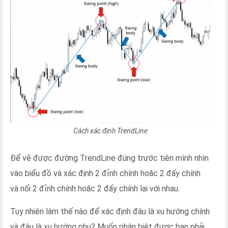
Cách xác định TrendLine
Để vẽ được đường TrendLine đúng trước tiên mình nhìn
vào biểu đồ và xác định 2 đỉnh chính hoăc 2 đấy chính
và nối 2 đỉnh chính hoăc 2 đấy chính lại với nhau.
Tuy nhiên làm thế nào để xác định đâu là xu hướng chính
và đâu là xu hướng phụ? Muốn phân biệt được bạn phải