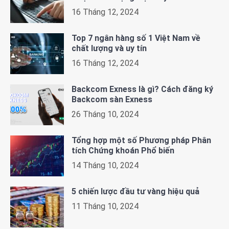
16 Tháng 12, 2024
Top 7 ngân hàng số 1 Việt Nam về
chất lượng và uy tín
16 Tháng 12, 2024
Backcom Exness là gì? Cách đăng ký
Backcom sàn Exness
26 Tháng 10, 2024
Tổng hợp một số Phương pháp Phân
tích Chứng khoán Phổ biến
14 Tháng 10, 2024
5 chiến lược đầu tư vàng hiệu quả
11 Tháng 10, 2024