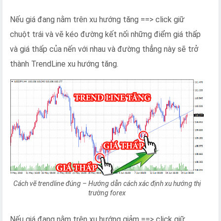
Nếu giá đang nằm trên xu hướng tăng ==> click giữ
chuột trái và vẽ kéo đường kết nối những điểm giá thấp
và giá thấp của nến với nhau và đường thẳng này sẽ trở
thành TrendLine xu hướng tăng.
Cách vẽ trendline đúng – Hướng dẫn cách xác định xu hướng thị
trường forex
Nếu giá đang nằm trên xu hướng giảm ==> click giữ