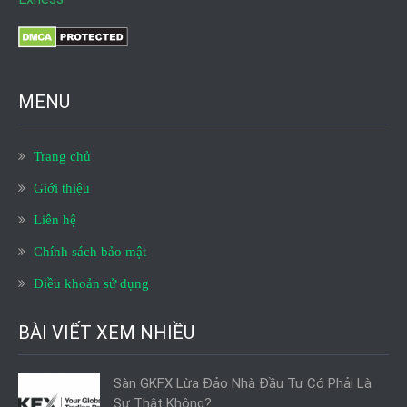
MENU
Trang chủ
Giới thiệu
Liên hệ
Chính sách bảo mật
Điều khoản sử dụng
BÀI VIẾT XEM NHIỀU
Sàn GKFX Lừa Đảo Nhà Đầu Tư Có Phải Là
Sự Thật Không?