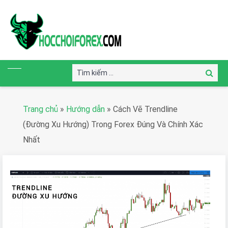
Tìm
Tìm
kiếm:
kiếm
Trang chủ
»
Hướng dẫn
»
Cách Vẽ Trendline
(Đường Xu Hướng) Trong Forex Đúng Và Chính Xác
Nhất