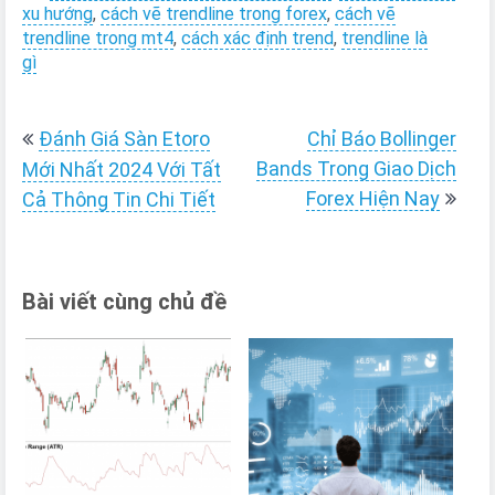
xu hướng
,
cách vẽ trendline trong forex
,
cách vẽ
trendline trong mt4
,
cách xác định trend
,
trendline là
gì
Điều
Đánh Giá Sàn Etoro
Chỉ Báo Bollinger
hướng
Bands Trong Giao Dịch
Mới Nhất 2024 Với Tất
Forex Hiện Nay
bài
Cả Thông Tin Chi Tiết
viết
Bài viết cùng chủ đề