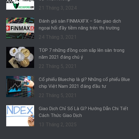
21 Tháng 3, 2024
Đánh giá sàn FINMAXFX – Sàn giao dịch
ngoại hối đầy tiềm năng trên thị trường
24 Tháng 3, 2021
TOP 7 những đồng coin sắp lên sàn trong
năm 2021 đáng chú ý
22 Tháng 5, 2021
Cổ phiếu Bluechip là gì? Những cổ phiếu Blue
chip Việt Nam 2021 đáng đầu tư
22 Tháng 5, 2021
Giao Dịch Chỉ Số Là Gì? Hướng Dẫn Chi Tiết
Cách Thức Giao Dịch
13 Tháng 2, 2025