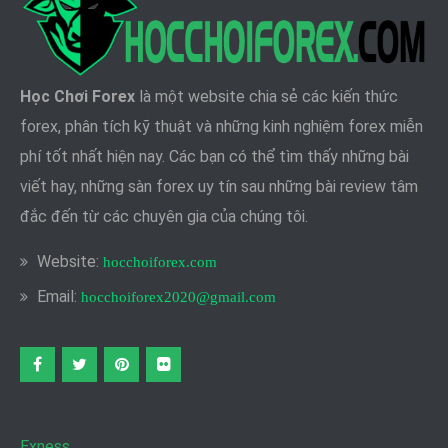
Học Chơi Forex
là một website chia sẻ các kiến thức
forex, phân tích kỹ thuật và những kinh nghiệm forex miễn
phí tốt nhất hiện nay. Các bạn có thể tìm thấy những bài
viết hay, những sàn forex uy tín sau những bài review tâm
đắc đến từ các chuyên gia của chúng tôi.
Website:
hocchoiforex.com
Email:
hocchoiforex2020@gmail.com
Facebook
twitter
pinterest
flickr
Exness