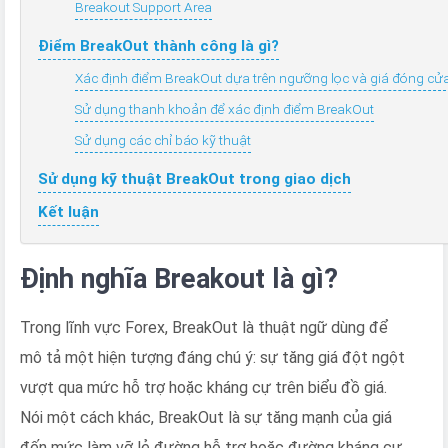
Breakout Support Area
Điểm BreakOut thành công là gì?
Xác định điểm BreakOut dựa trên ngưỡng lọc và giá đóng cử
Sử dụng thanh khoản để xác định điểm BreakOut
Sử dụng các chỉ báo kỹ thuật
Sử dụng kỹ thuật BreakOut trong giao dịch
Kết luận
Định nghĩa Breakout là gì?
Trong lĩnh vực Forex, BreakOut là thuật ngữ dùng để
mô tả một hiện tượng đáng chú ý: sự tăng giá đột ngột
vượt qua mức hỗ trợ hoặc kháng cự trên biểu đồ giá.
Nói một cách khác, BreakOut là sự tăng mạnh của giá
đến mức làm vỡ lẻ đường hỗ trợ hoặc đường kháng cự