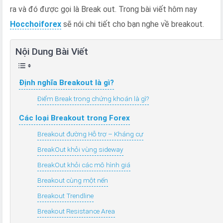
Breakout
ra và đó được gọi là Break out. Trong bài viết hôm nay
thành
Hocchoiforex
sẽ nói chi tiết cho bạn nghe về breakout.
công
trong
giao
Nội Dung Bài Viết
dịch
Forex
Định nghĩa Breakout là gì?
Điểm Break trong chứng khoán là gì?
Các loại Breakout trong Forex
Breakout đường Hỗ trợ – Kháng cự
BreakOut khỏi vùng sideway
BreakOut khỏi các mô hình giá
Breakout cùng một nến
Breakout Trendline
Breakout Resistance Area