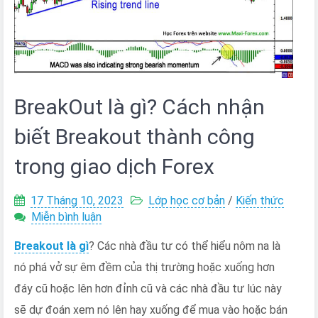
BreakOut là gì? Cách nhận
biết Breakout thành công
trong giao dịch Forex
17 Tháng 10, 2023
Lớp học cơ bản
/
Kiến thức
trên
Miễn bình luận
BreakOut
Breakout là gì
? Các nhà đầu tư có thể hiểu nôm na là
là
gì?
nó phá vở sự êm đềm của thị trường hoặc xuống hơn
Cách
đáy cũ hoặc lên hơn đỉnh cũ và các nhà đầu tư lúc này
nhận
biết
sẽ dự đoán xem nó lên hay xuống để mua vào hoặc bán