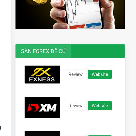
SÀN FOREX ĐỀ CỬ
Review
Website
Review
Website
o