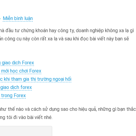
trên
Miễn bình luận
Leverage
 nhà đầu tư chứng khoán hay công ty, doanh nghiệp không xa lạ gì
Là
Gì?
n công cụ này còn rất xa lạ và sau khi đọc bài viết này bạn sẽ
Cách
Sử
Dụng
g giao dịch Forex
Nó
i mới học chơi Forex
Hiệu
Quả
c khi tham gia thị trường ngoại hối
Nhất
 giao dịch forex
Cho
 trong Forex
Nhà
Giao
như thế nào và cách sử dụng sao cho hiệu quả, những gì bạn thắc
Dịch
g tôi đi vào bài viết nhé.
Forex