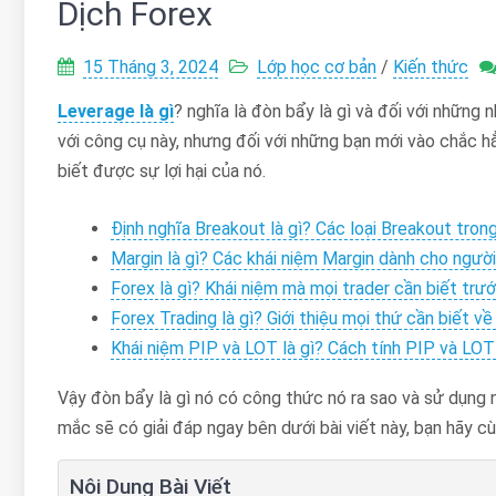
Dịch Forex
15 Tháng 3, 2024
Lớp học cơ bản
/
Kiến thức
Leverage là gì
? nghĩa là đòn bẩy là gì và đối với những
với công cụ này, nhưng đối với những bạn mới vào chắc hẳ
biết được sự lợi hại của nó.
Định nghĩa Breakout là gì? Các loại Breakout tron
Margin là gì? Các khái niệm Margin dành cho ngườ
Forex là gì? Khái niệm mà mọi trader cần biết trướ
Forex Trading là gì? Giới thiệu mọi thứ cần biết về
Khái niệm PIP và LOT là gì? Cách tính PIP và LOT
Vậy đòn bẩy là gì nó có công thức nó ra sao và sử dụng 
mắc sẽ có giải đáp ngay bên dưới bài viết này, bạn hãy cùn
Nội Dung Bài Viết