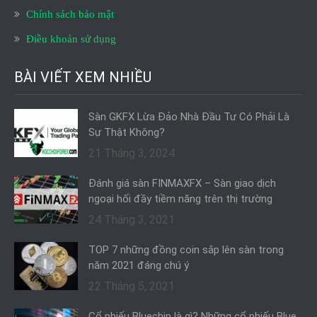
Chính sách bảo mật
Điều khoản sử dụng
BÀI VIẾT XEM NHIỀU
Sàn GKFX Lừa Đảo Nhà Đầu Tư Có Phải Là
Sự Thật Không?
21 Tháng 3, 2024
Đánh giá sàn FINMAXFX – Sàn giao dịch
ngoại hối đầy tiềm năng trên thị trường
24 Tháng 3, 2021
TOP 7 những đồng coin sắp lên sàn trong
năm 2021 đáng chú ý
22 Tháng 5, 2021
Cổ phiếu Bluechip là gì? Những cổ phiếu Blue