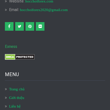
Website:
hocchoiforex.com
Email:
hocchoiforex2020@gmail.com
Facebook
twitter
pinterest
flickr
Exness
MENU
Trang chủ
Giới thiệu
Liên hệ