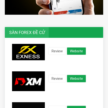
SÀN FOREX ĐỀ CỬ
Review
Website
Review
Website