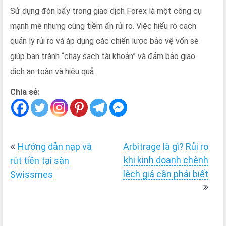
Sử dụng đòn bẩy trong giao dịch Forex là một công cụ
mạnh mẽ nhưng cũng tiềm ẩn rủi ro. Việc hiểu rõ cách
quản lý rủi ro và áp dụng các chiến lược bảo vệ vốn sẽ
giúp bạn tránh “cháy sạch tài khoản” và đảm bảo giao
dịch an toàn và hiệu quả.
Chia sẻ:
Điều
Hướng dẫn nạp và
Arbitrage là gì? Rủi ro
hướng
khi kinh doanh chênh
rút tiền tại sàn
lệch giá cần phải biết
bài
Swissmes
viết