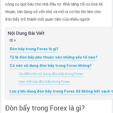
công cụ quý báu cho nhà đầu tư. Khả năng tối ưu hoá lợi
như
thế
nhuận, tận dụng số vốn nhỏ và mở ra cơ hội lớn làm cho
nào
đòn bẩy trở thành mối quan tâm của nhiều người.
là
hiệu
Nội Dung Bài Viết
quả
nhất?
Đòn bẩy trong Forex là gì?
Tỷ lệ đòn bẩy phụ thuộc vào những yếu tố nào?
Có nên sử dụng đòn bẩy trong Forex không?
Ưu điểm khi sử dụng đòn bẩy trong Forex:
Hạn chế của đòn bẩy trong Forex:
Lưu ý khi dùng đòn bẩy trong Forex để không hết sạch t
Đòn bẩy trong Forex là gì?