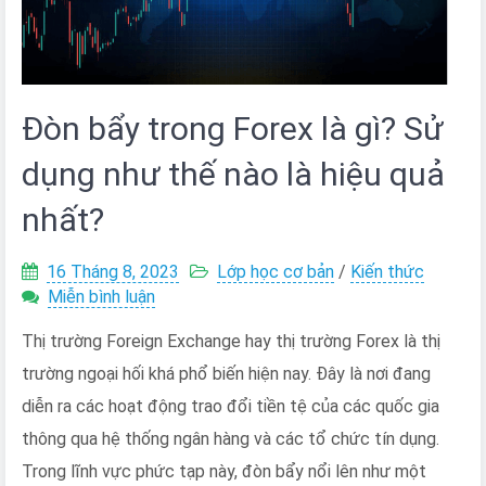
Đòn bẩy trong Forex là gì? Sử
dụng như thế nào là hiệu quả
nhất?
16 Tháng 8, 2023
Lớp học cơ bản
/
Kiến thức
trên
Miễn bình luận
Đòn
Thị trường Foreign Exchange hay thị trường Forex là thị
bẩy
trong
trường ngoại hối khá phổ biến hiện nay. Đây là nơi đang
Forex
diễn ra các hoạt động trao đổi tiền tệ của các quốc gia
là
gì?
thông qua hệ thống ngân hàng và các tổ chức tín dụng.
Sử
Trong lĩnh vực phức tạp này, đòn bẩy nổi lên như một
dụng